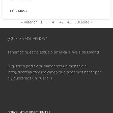
LEER MÁS »
« Anterior
1
…
41
42
43
Siguiente »
¿QUIERES VISITARNOS?
Tenemos nuestro estudio en la calle
Ayala de Madrid
Si quieres pedir cita, mándanos un mensaje a
info@
decofilia.com indicando qué podemos hacer por
ti
y buscamos un hueco ;)
PREGUNTAS FRECUENTES