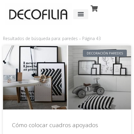
Ir
al
contenido
Resultados de búsqueda para: paredes – Página 43
Página
Página
Página
Página
DECORACIÓN PAREDES
Cómo colocar cuadros apoyados