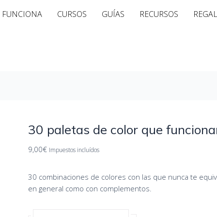
30
 FUNCIONA
CURSOS
GUÍAS
RECURSOS
REGA
paletas
de
color
que
funcionan
cantidad
30 paletas de color que funciona
9,00
€
Impuestos incluídos
30 combinaciones de colores con las que nunca te equiv
en general como con complementos.