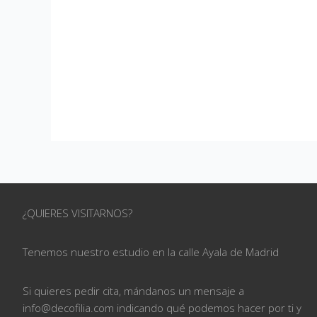
¿QUIERES VISITARNOS?
Tenemos nuestro estudio en la calle
Ayala de Madrid
Si quieres pedir cita, mándanos un mensaje a
info@
decofilia.com indicando qué podemos hacer por ti
y