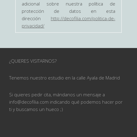
adicional sobre nuestra política de
protección de datos en esta
dirección
http://decofilia.com/politica-de-
privacidad/
¿QUIERES VISITARNOS?
Tenemos nuestro estudio en la calle
Ayala de Madrid
Si quieres pedir cita, mándanos un mensaje a
info@
decofilia.com indicando qué podemos hacer por
ti
y buscamos un hueco ;)