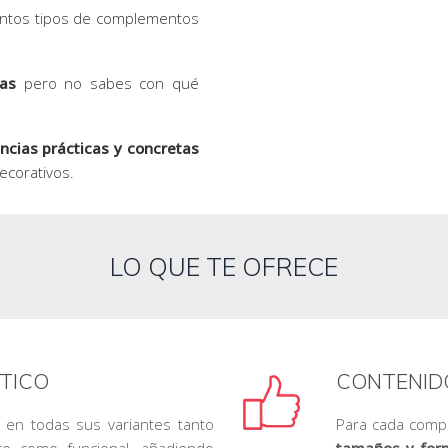
tintos tipos de complementos
as
pero no sabes con qué
ncias prácticas y concretas
ecorativos.
LO QUE TE OFRECE
TICO
CONTENID
en todas sus variantes tanto
Para cada com
co como funcional, añadiendo
tamaños y for