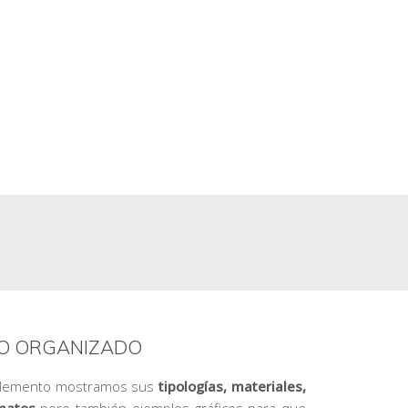
O ORGANIZADO
plemento mostramos sus
tipologías, materiales,
matos
pero también ejemplos gráficos para que