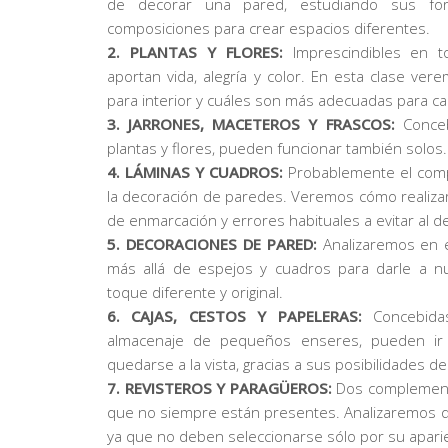
de decorar una pared, estudiando sus forma
composiciones para crear espacios diferentes.
2. PLANTAS Y FLORES:
Imprescindibles en t
aportan vida, alegría y color. En esta clase ve
para interior y cuáles son más adecuadas para c
3. JARRONES, MACETEROS Y FRASCOS:
Conceb
plantas y flores, pueden funcionar también solos.
4. LÁMINAS Y CUADROS:
Probablemente el com
la decoración de paredes. Veremos cómo realizar
de enmarcación y errores habituales a evitar al d
5. DECORACIONES DE PARED:
Analizaremos en e
más allá de espejos y cuadros para darle a n
toque diferente y original.
6. CAJAS, CESTOS Y PAPELERAS:
Concebidas
almacenaje de pequeños enseres, pueden ir 
quedarse a la vista, gracias a sus posibilidades de
7. REVISTEROS Y PARAGÜEROS:
Dos complemento
que no siempre están presentes. Analizaremos qu
ya que no deben seleccionarse sólo por su aparie