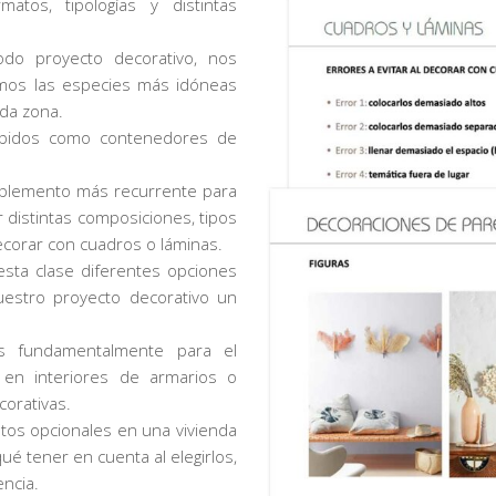
tos, tipologías y distintas
odo proyecto decorativo, nos
remos las especies más idóneas
ada zona.
idos como contenedores de
plemento más recurrente para
 distintas composiciones, tipos
ecorar con cuadros o láminas.
sta clase diferentes opciones
uestro proyecto decorativo un
 fundamentalmente para el
en interiores de armarios o
corativas.
s opcionales en una vivienda
é tener en cuenta al elegirlos,
ncia.