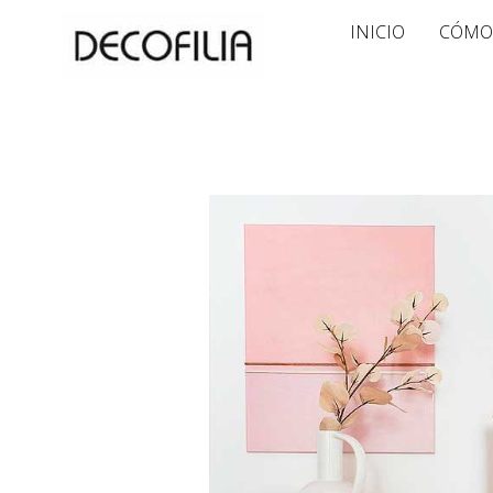
Ir
INICIO
CÓMO
al
contenido