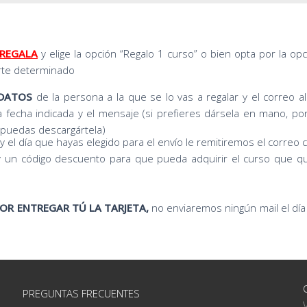
REGALA
y elige la opción “Regalo 1 curso” o bien opta por la opc
rte determinado
 DATOS
de la persona a la que se lo vas a regalar y el correo 
la fecha indicada y el mensaje (si prefieres dársela en mano, po
y puedas descargártela)
y el día que hayas elegido para el envío le remitiremos el correo c
 y un código descuento para que pueda adquirir el curso que qu
OR ENTREGAR TÚ LA TARJETA,
no enviaremos ningún mail el dí
PREGUNTAS FRECUENTES