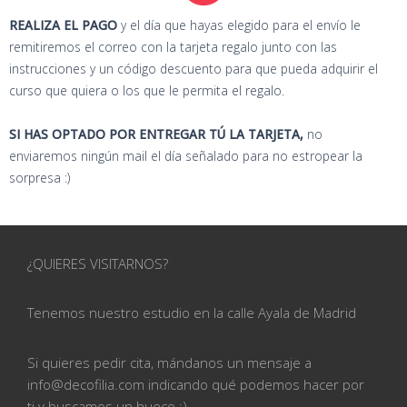
REALIZA EL PAGO
y el día que hayas elegido para el envío le
remitiremos el correo con la tarjeta regalo junto con las
instrucciones y un código descuento para que pueda adquirir el
curso que quiera o los que le permita el regalo.
SI HAS OPTADO POR ENTREGAR TÚ LA TARJETA,
no
enviaremos ningún mail el día señalado para no estropear la
sorpresa :)
¿QUIERES VISITARNOS?
Tenemos nuestro estudio en la calle
Ayala de Madrid
Si quieres pedir cita, mándanos un mensaje a
info@
decofilia.com indicando qué podemos hacer por
ti
y buscamos un hueco ;)