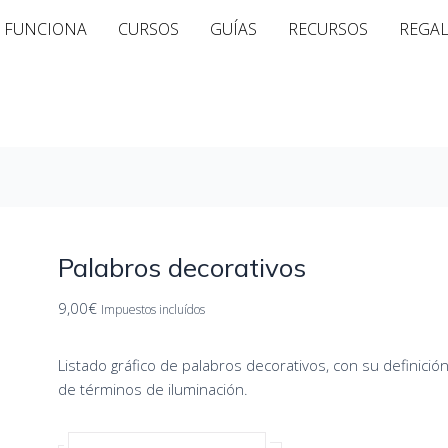
Palabros
 FUNCIONA
CURSOS
GUÍAS
RECURSOS
REGA
decorativos
cantidad
Palabros decorativos
9,00
€
Impuestos incluídos
Listado gráfico de palabros decorativos, con su definició
de términos de iluminación.