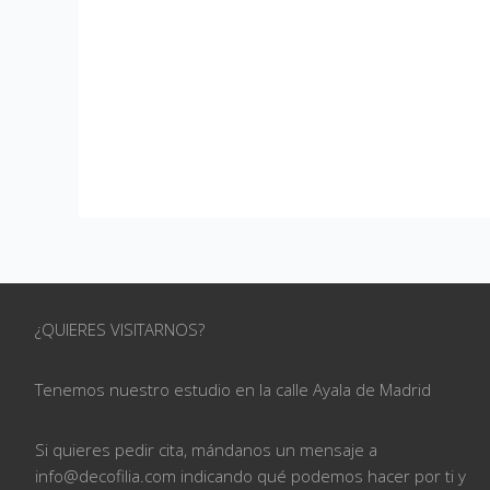
¿QUIERES VISITARNOS?
Tenemos nuestro estudio en la calle
Ayala de Madrid
Si quieres pedir cita, mándanos un mensaje a
info@
decofilia.com indicando qué podemos hacer por ti
y