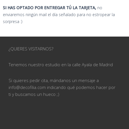
SI HAS OPTADO POR ENTREGAR TÚ LA TARJETA,
no
enviaremos ningún mail el día señalado para no estropear la
sorpresa :)
¿QUIERES VISITARNOS?
Tenemos nuestro estudio en la calle
Ayala de Madrid
Si quieres pedir cita, mándanos un mensaje a
info@
decofilia.com indicando qué podemos hacer por
ti
y buscamos un hueco ;)