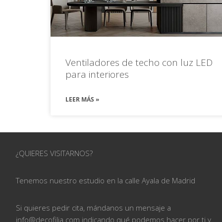
Ventiladores de techo con luz LED
para interiores
LEER MÁS »
¿QUIERES VISITARNOS?
Tenemos nuestro estudio en la calle
Ayala de Madrid
Si quieres pedir cita, mándanos un mensaje a
info@
decofilia.com indicando qué podemos hacer por ti
y