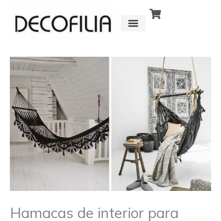
Ir
al
contenido
CÓMO FUNCIONA
DETRÁS DE
Hamacas de interior para