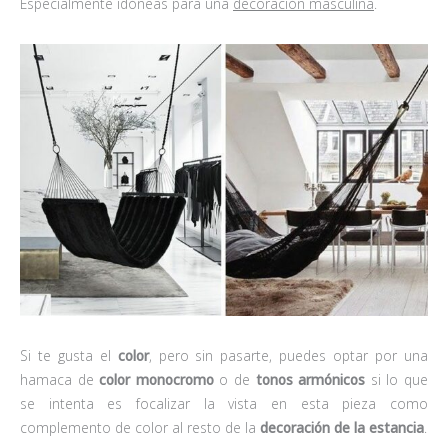
Especialmente idóneas para una
decoración masculina
.
Si te gusta el
color
, pero sin pasarte, puedes optar por una
hamaca de
color monocromo
o de
tonos armónicos
si lo que
se intenta es focalizar la vista en esta pieza como
complemento de color al resto de la
decoración de la estancia
.