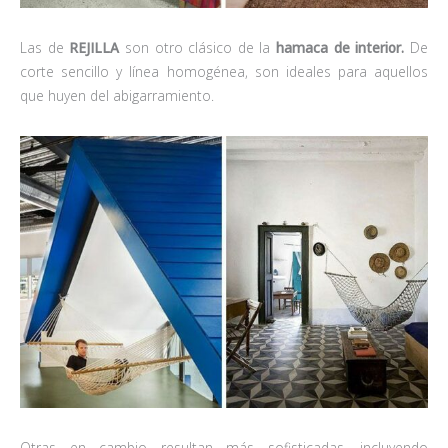
Las de
REJILLA
son otro clásico de la
hamaca de interior.
De
corte sencillo y línea homogénea, son ideales para aquellos
que huyen del abigarramiento.
Otras en cambio resultan más sofisticadas, incluyendo