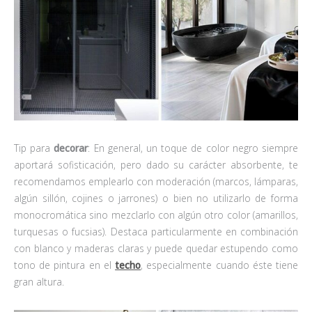
Tip para
decorar
: En general, un toque de color negro siempre
aportará sofisticación, pero dado su carácter absorbente, te
recomendamos emplearlo con moderación (marcos, lámparas,
algún sillón, cojines o jarrones) o bien no utilizarlo de forma
monocromática sino mezclarlo con algún otro color (amarillos,
turquesas o fucsias). Destaca particularmente en combinación
con blanco y maderas claras y puede quedar estupendo como
tono de pintura en el
techo
, especialmente cuando éste tiene
gran altura.