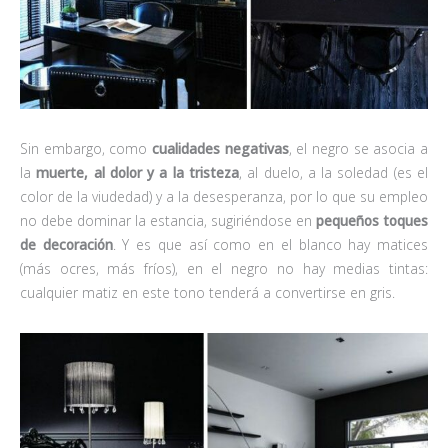
Sin embargo, como
cualidades negativas
, el negro se asocia a
la
muerte, al dolor y a la tristeza
, al duelo, a la soledad (es el
color de la viudedad) y a la desesperanza, por lo que su empleo
no debe dominar la estancia, sugiriéndose en
pequeños toques
de decoración
. Y es que así como en el blanco hay matices
(más ocres, más fríos), en el negro no hay medias tintas:
cualquier matiz en este tono tenderá a convertirse en gris.