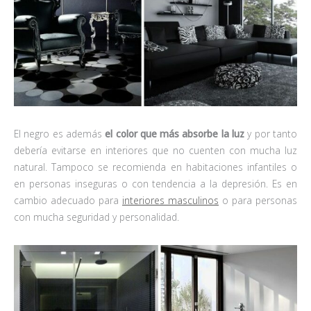
El negro es además
el color que más absorbe la luz
y por tanto
debería evitarse en interiores que no cuenten con mucha luz
natural. Tampoco se recomienda en habitaciones infantiles o
en personas inseguras o con tendencia a la depresión. Es en
cambio adecuado para
interiores masculinos
o para personas
con mucha seguridad y personalidad.