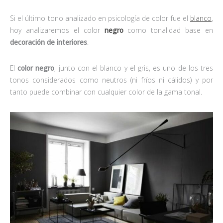
Si el último tono analizado en psicología de color fue el
blanco
,
hoy analizaremos el color
negro
como tonalidad base en
decoración de interiores
.
El
color negro
, junto con el blanco y el gris, es uno de los tres
tonos considerados como neutros (ni fríos ni cálidos) y por
tanto puede combinar con cualquier color de la gama tonal.