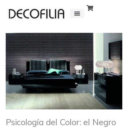
Ir
al
contenido
CÓMO FUNCIONA
DETRÁS DE
Psicología del Color: el Negro