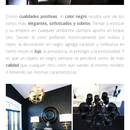
Como
cualidades positivas
, el
color negro
resulta uno de los
tonos más
elegantes, sofisticados y sobrios
. Tiende a estilizar
y su empleo en cualquier ambiente siempre aporta un toque
chic. Siendo el color preferido históricamente por nobles y
reyes, la decoración en negro agrega carácter y simboliza en
cierto modo el
lujo
, la prestancia, el prestigio y la exclusividad. Y
es que un objeto en negro siempre se percibirá como de más
calidad
que cualquier otro color aún siendo el mismo modelo
o teniendo las mismas características.