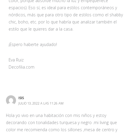
color, porque absorbe mucho la luz y empequeñece
espacios). Eso sí, es ideal para estilos contemporáneos y
nórdicos, más que para otro tipo de estilos como el shabby
chic, boho, etc. por lo que habría que analizar también el
estilo que le quieres dar a la casa.
¡Espero haberte ayudado!
Eva Ruiz
Decofilia.com
ISIS
JULIO 13, 2022 A LAS 11:26 AM
Hola yo vivo en una habitación con mis niños y estoy
decorando con tonalidades turquesa y negro .mi living que
color me recomienda como los sillones ,mesa de centro y