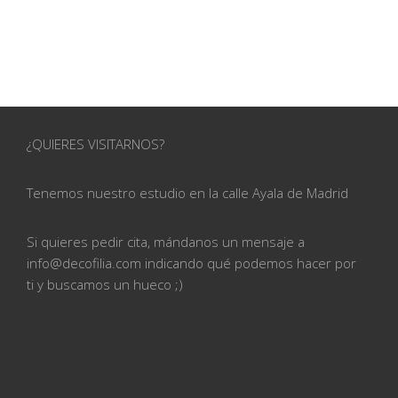
¿QUIERES VISITARNOS?
Tenemos nuestro estudio en la calle
Ayala de Madrid
Si quieres pedir cita, mándanos un mensaje a
info@
decofilia.com indicando qué podemos hacer por
ti
y buscamos un hueco ;)