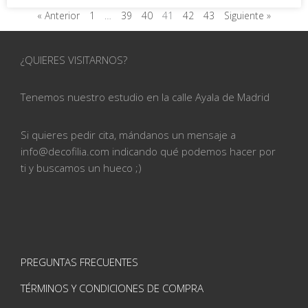
« Anterior
1
…
39
40
41
42
43
Siguiente »
¿QUIERES VISITARNOS?
Tenemos nuestro estudio en la calle
Ayala de Madrid
Si quieres pedir cita, mándanos un mensaje a
info@
decofilia.com indicando qué podemos hacer por
ti
y buscamos un hueco ;)
PREGUNTAS FRECUENTES
TÉRMINOS Y CONDICIONES DE COMPRA