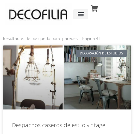
Ir
al
contenido
Resultados de búsqueda para: paredes – Página 41
Página
Página
Página
Página
Página
Página
DECORACIÓN DE ESTUDIOS
Despachos caseros de estilo vintage