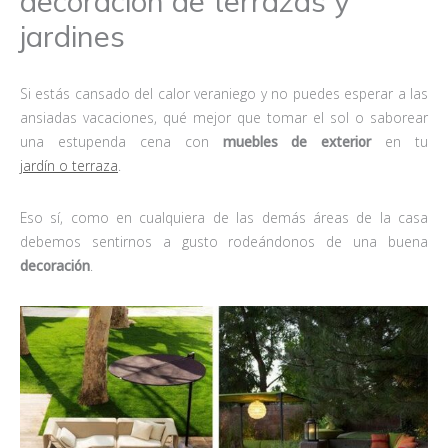
decoración de terrazas y
jardines
Si estás cansado del calor veraniego y no puedes esperar a las
ansiadas vacaciones, qué mejor que tomar el sol o saborear
una estupenda cena con
muebles de exterior
en tu
jardín o terraza
.
Eso sí, como en cualquiera de las demás áreas de la casa
debemos sentirnos a gusto rodeándonos de una buena
decoración
.