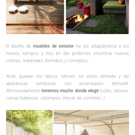
El diseño de
muebles de exterior
ha ido adaptándose a los
nuevos tiempos y hoy en día podemos encontrar nuevos
colores, materiales, formatos y conceptos.
Atrás quedan los típicos sillones sin estilo definido y las
aparatosas tumbonas con estampados demodé.
Afortunadamente
tenemos mucho donde elegir
(sofás, sillones,
camas balinesas, columpios, mesas de comedor…)