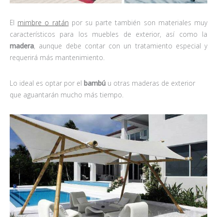
El
mimbre o ratán
por su parte también son materiales muy
característicos para los muebles de exterior, así como la
madera
, aunque debe contar con un tratamiento especial y
requerirá más mantenimiento.
Lo ideal es optar por el
bambú
u otras maderas de exterior
que aguantarán mucho más tiempo.