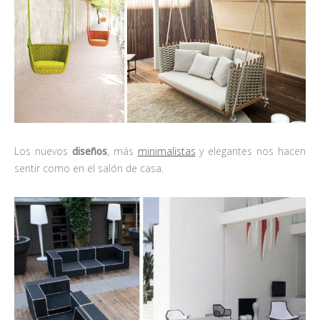
Los nuevos
diseños
, más
minimalistas
y elegantes nos hacen
sentir como en el salón de casa.