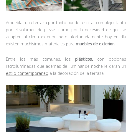
Amueblar una terraza por tanto puede resultar complejo, tanto
por el volumen de piezas como por la necesidad de que se
adapten al clima exterior, pero afortunadamente hoy en día
existen muchísimos materiales para
muebles de
exterior.
Entre los más comunes, los
plásticos,
con opciones
retroiluminadas que además de iluminar de noche le darán un
estilo contemporáneo
a la decoración de la terraza.