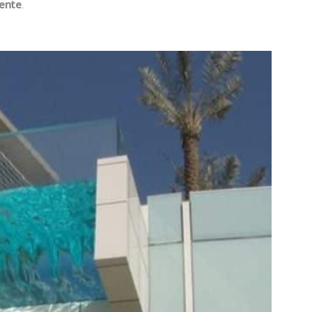
rente
.