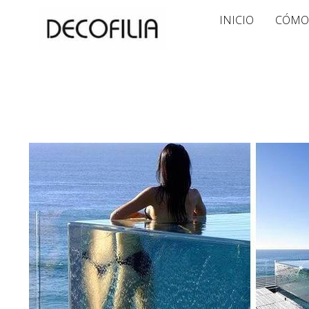
Ir
INICIO
CÓMO
al
contenido