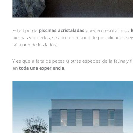
Este tipo de
piscinas acristaladas
pueden resultar muy
piernas y paredes, se abre un mundo de posibilidades según
sólo uno de los lados).
Y es que a falta de peces u otras especies de la fauna y 
en
toda una experiencia
.