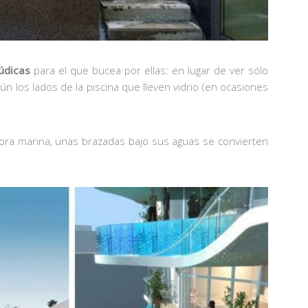
lúdicas
para el que bucea por ellas: en lugar de ver sólo
 los lados de la piscina que lleven vidrio (en ocasiones
flora marina, unas brazadas bajo sus aguas se convierten