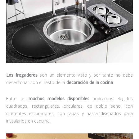
Los fregaderos
son un elemento visto y por tanto no debe
desentonar con el resto de la
decoración de la cocina
.
Entre los
muchos modelos disponibles
podremos elegirlos
cuadrados, rectangulares, circulares, de doble seno, con
diferentes escurridores, con tapas y hasta diseñados para
instalarlos en esquina.