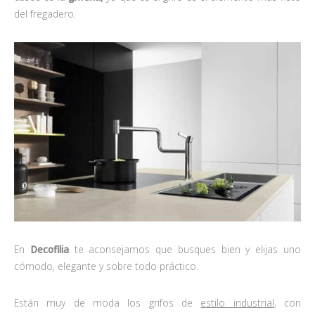
del fregadero.
En
Decofilia
te aconsejamos que busques bien y elijas uno
cómodo, elegante y sobre todo práctico.
Están muy de moda los grifos de
estilo industrial
, con