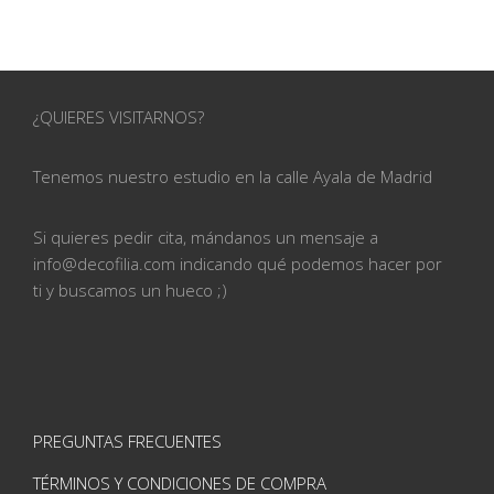
¿QUIERES VISITARNOS?
Tenemos nuestro estudio en la calle
Ayala de Madrid
Si quieres pedir cita, mándanos un mensaje a
info@
decofilia.com indicando qué podemos hacer por
ti
y buscamos un hueco ;)
PREGUNTAS FRECUENTES
TÉRMINOS Y CONDICIONES DE COMPRA