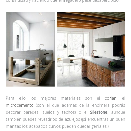
continuidad y haciendo que el fregadero pase desapercibido.
Para ello los mejores materiales son el
corian
, el
microcemento
(con el que además de la encimera podrás
decorar paredes, suelos y techos) o el
Silestone
, aunque
también puedes revestirlos de azulejos (¡si encuentras un buen
manitas los acabados curvos pueden quedar geniales!).