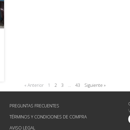
« Anterior
1
2
3
…
43
Siguiente »
PREGUNTAS FRECUENTES
TÉRMINOS Y CONDICIONES DE COMPRA
AVISO LEGAL