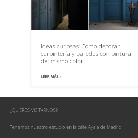
Ideas curiosas: Cómo decorar
carpintería y paredes con pintura
del mismo color
LEER MÁS »
¿QUIERES VISITARNOS?
Tenemos nuestro estudio en la calle
Ayala de Madrid