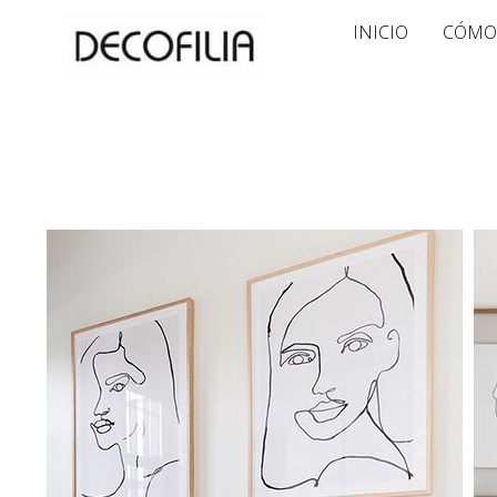
Ir
INICIO
CÓMO
al
contenido