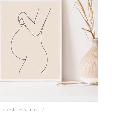
 arte? ¡Pues vamos allá!