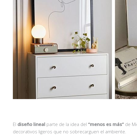
El
diseño lineal
parte de la idea del
“menos es más”
de Mi
decorativos ligeros que no sobrecarguen el ambiente.