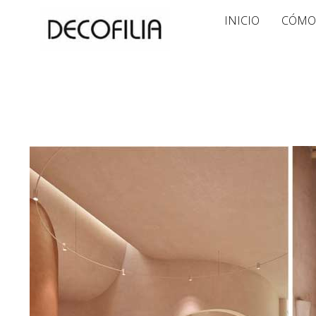
Ir
INICIO
CÓMO
al
contenido