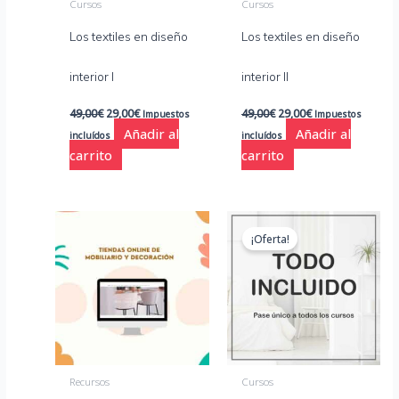
Cursos
Cursos
Los textiles en diseño
Los textiles en diseño
interior I
interior II
49,00
€
29,00
€
49,00
€
29,00
€
Impuestos
Impuestos
Añadir al
Añadir al
incluídos
incluídos
carrito
carrito
El
El
precio
precio
¡Oferta!
original
actual
era:
es:
760,00€.
380,00€.
Recursos
Cursos