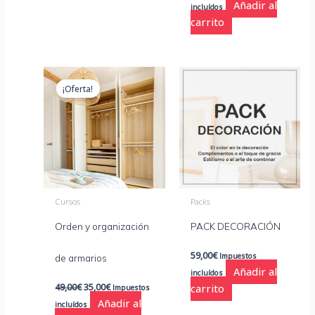
Añadir al
incluídos
carrito
El
El
precio
precio
¡Oferta!
original
actual
era:
es:
49,00€.
35,00€.
Cursos
Packs
Orden y organización
PACK DECORACIÓN
59,00
€
Impuestos
de armarios
Añadir al
incluídos
49,00
€
35,00
€
carrito
Impuestos
Añadir al
incluídos