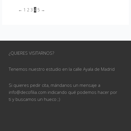
←
1
2
3
4
5
→
¿QUIERES VISITARNOS?
Tenemos nuestro estudio en la calle
Ayala de Madrid
Si quieres pedir cita, mándanos un mensaje a
info@
decofilia.com indicando qué podemos hacer por
ti
y buscamos un hueco ;)