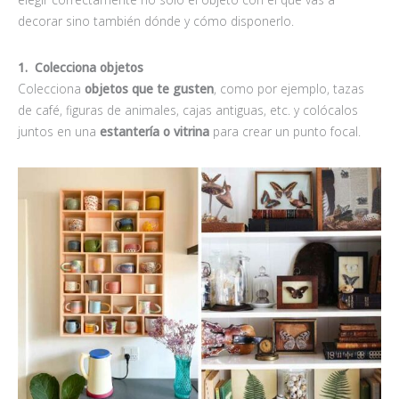
decorar sino también dónde y cómo disponerlo.
1. Colecciona objetos
Colecciona
objetos que te gusten
, como por ejemplo, tazas
de café, figuras de animales, cajas antiguas, etc. y colócalos
juntos en una
estantería o vitrina
para crear un punto focal.