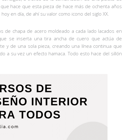
ter que hace que esta pieza de hace más de ochenta años
hoy en día, de ahí su valor como icono del siglo XX.
s de chapa de acero moldeado a cada lado lacados en
s que se inserta una tira ancha de cuero que actúa de
nte y de una sola pieza, creando una línea continua que
do a su vez un efecto hamaca. Todo esto hace del sillón