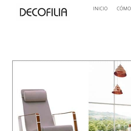
Ir
INICIO
CÓMO
al
contenido