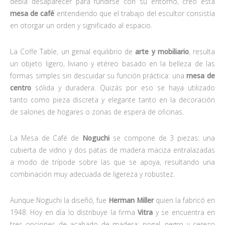
debía desaparecer para fundirse con su entorno, creó esta
mesa de café
entendiendo que el trabajo del escultor consistía
en otorgar un orden y significado al espacio.
La Coffe Table, un genial equilibrio de
arte y mobiliario
, resulta
un objeto ligero, liviano y etéreo basado en la belleza de las
formas simples sin descuidar su función práctica: una
mesa de
centro
sólida y duradera. Quizás por eso se haya utilizado
tanto como pieza discreta y elegante tanto en la decoración
de salones de hogares o zonas de espera de oficinas.
La Mesa de Café de
Noguchi
se compone de 3 piezas: una
cubierta de vidrio y dos patas de madera maciza entralazadas
a modo de trípode sobre las que se apoya, resultando una
combinación muy adecuada de ligereza y robustez.
Aunque Noguchi la diseñó, fue
Herman Miller
quien la fabricó en
1948. Hoy en día lo distribuye la firma
Vitra
y se encuentra en
tres opciones de acabado de madera: nogal, negro y cerezo