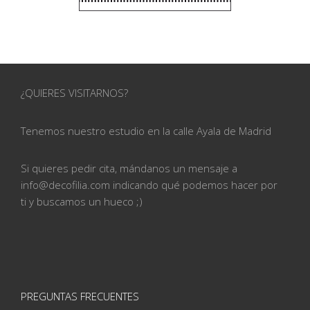
¿QUIERES VISITARNOS?
Tenemos nuestro estudio en la calle
Ayala de Madrid
Si quieres pedir cita, mándanos un mensaje a
info@
decofilia.com indicando qué podemos hacer por
ti
y buscamos un hueco ;)
PREGUNTAS FRECUENTES