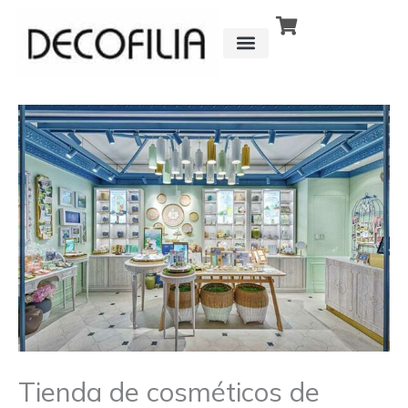
Ir
al
contenido
CÓMO FUNCIONA
DETRÁS DE
Tienda de cosméticos de