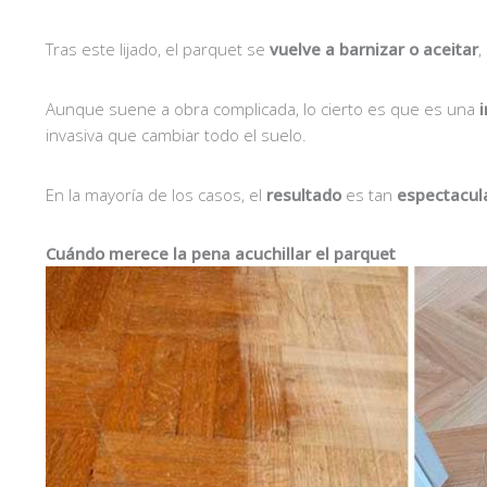
Tras este lijado, el parquet se
vuelve a barnizar o aceitar
,
Aunque suene a obra complicada, lo cierto es que es una
invasiva que cambiar todo el suelo.
En la mayoría de los casos, el
resultado
es tan
espectacul
Cuándo merece la pena acuchillar el parquet