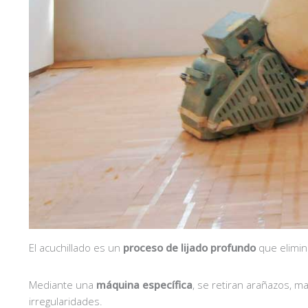
El acuchillado es un
proceso de lijado profundo
que elimin
Mediante una
máquina específica
, se retiran arañazos, m
irregularidades.