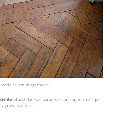
 cuando se ven desgastados.
iciente
, el acuhillado de parquet es una opción más que
r a grandes obras.