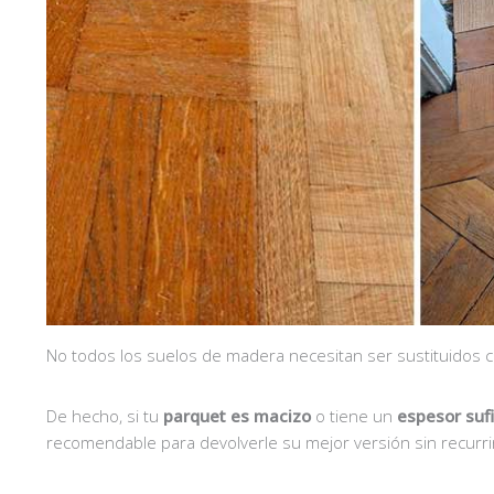
No todos los suelos de madera necesitan ser sustituidos
De hecho, si tu
parquet es macizo
o tiene un
espesor suf
recomendable para devolverle su mejor versión sin recurri