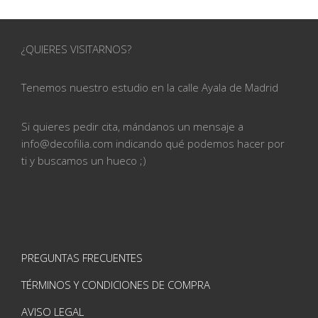
¿QUIERES VISITARNOS?
Tenemos nuestro estudio en la calle
Ayala de Madrid
Si quieres pedir cita, mándanos un mensaje a
info@
decofilia.com indicando qué podemos hacer por
ti
y buscamos un hueco ;)
PREGUNTAS FRECUENTES
TÉRMINOS Y CONDICIONES DE COMPRA
AVISO LEGAL