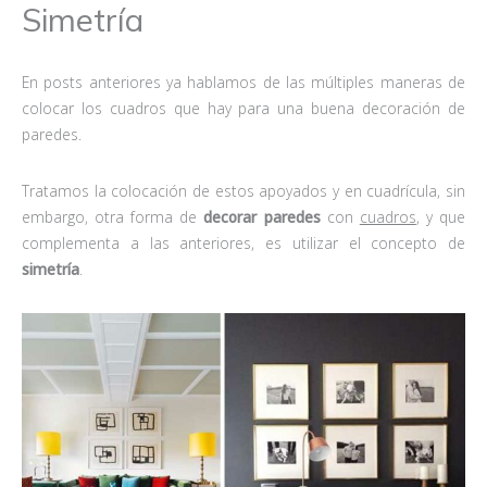
Simetría
En posts anteriores ya hablamos de las múltiples maneras de
colocar los cuadros que hay para una buena decoración de
paredes.
Tratamos la colocación de estos apoyados y en cuadrícula, sin
embargo, otra forma de
decorar paredes
con
cuadros
, y que
complementa a las anteriores, es utilizar el concepto de
simetría
.