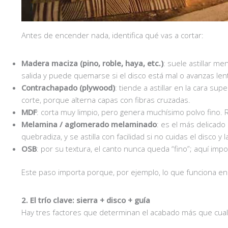
Antes de encender nada, identifica qué vas a cortar:
Madera maciza (pino, roble, haya, etc.)
: suele astillar m
salida y puede quemarse si el disco está mal o avanzas len
Contrachapado (plywood)
: tiende a astillar en la cara sup
corte, porque alterna capas con fibras cruzadas.
MDF
: corta muy limpio, pero genera muchísimo polvo fino. 
Melamina / aglomerado melaminado
: es el más delicado
quebradiza, y se astilla con facilidad si no cuidas el disco y 
OSB
: por su textura, el canto nunca queda “fino”; aquí imp
Este paso importa porque, por ejemplo, lo que funciona 
2. El trío clave: sierra + disco + guía
Hay tres factores que determinan el acabado más que cual