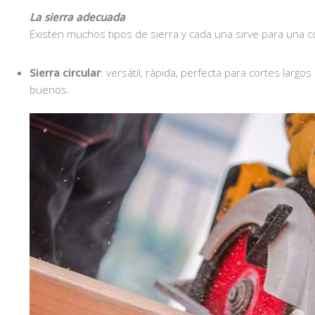
La sierra adecuada
Existen muchos tipos de sierra y cada una sirve para una co
Sierra circular
: versátil, rápida, perfecta para cortes larg
buenos.