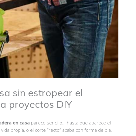
a sin estropear el
ra proyectos DIY
adera en casa
parece sencillo… hasta que aparece el
 vida propia, o el corte “recto” acaba con forma de ola.