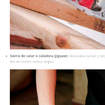
Sierra de calar o caladora (jigsaw)
: ideal para curvas y re
feo en cortes rectos largos.