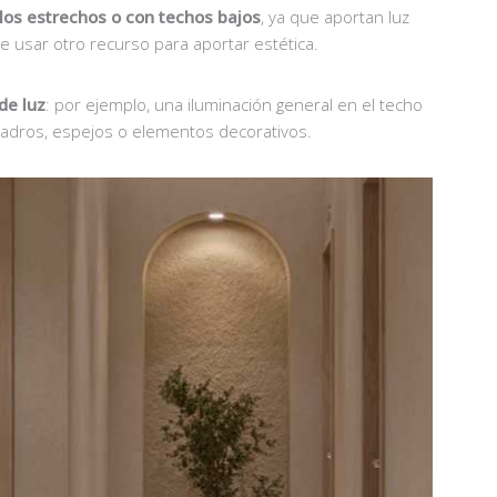
llos estrechos o con techos bajos
, ya que aportan luz
 usar otro recurso para aportar estética.
de luz
: por ejemplo, una iluminación general en el techo
adros, espejos o elementos decorativos.