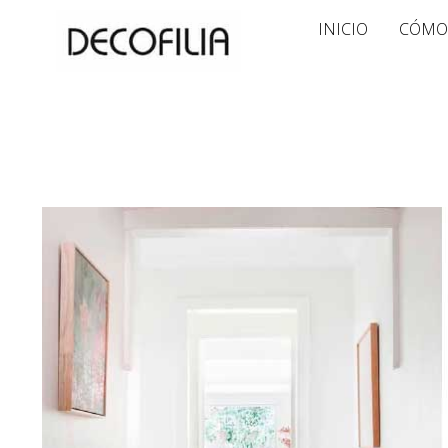
Ir
INICIO
CÓMO
al
contenido