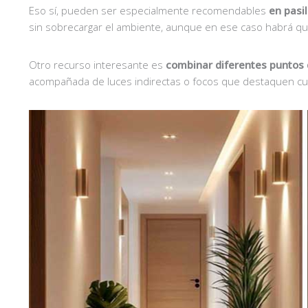
Eso sí, pueden ser especialmente recomendables
en pasi
sin sobrecargar el ambiente, aunque en ese caso habrá que
Otro recurso interesante es
combinar diferentes puntos 
acompañada de luces indirectas o focos que destaquen cu