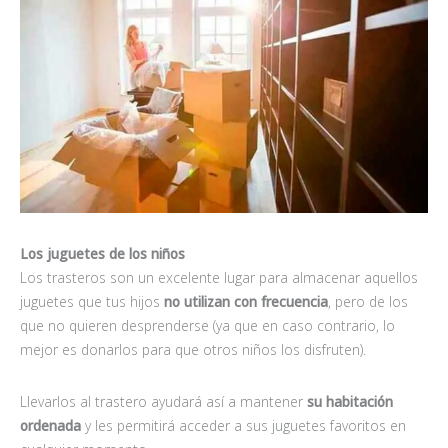
Los juguetes de los niños
Los trasteros son un excelente lugar para almacenar aquellos
juguetes que tus hijos
no utilizan con frecuencia
, pero de los
que no quieren desprenderse (ya que en caso contrario, lo
mejor es donarlos para que otros niños los disfruten).
Llevarlos al trastero ayudará así a mantener
su
habitación
ordenada
y les permitirá acceder a sus juguetes favoritos en