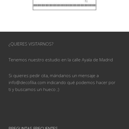
¿QUIERES VISITARNOS?
Tenemos nuestro estudio en la calle
Ayala de Madrid
Si quieres pedir cita, mándanos un mensaje a
info@
decofilia.com indicando qué podemos hacer por
ti
y buscamos un hueco ;)
PREGUNTAS FRECUENTES