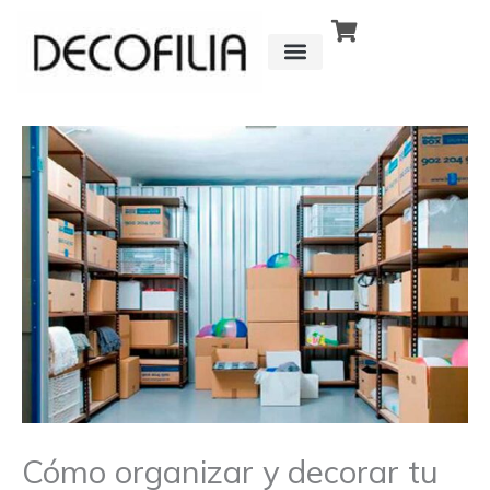
Ir
al
contenido
CÓMO FUNCIONA
DETRÁS DE
Cómo organizar y decorar tu