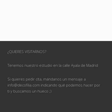
¿QUIERES VISITARNOS?
Tenemos nuestro estudio en la calle
Ayala de Madrid
Si quieres pedir cita, mándanos un mensaje a
info@
decofilia.com indicando qué podemos hacer por
ti
y buscamos un hueco ;)