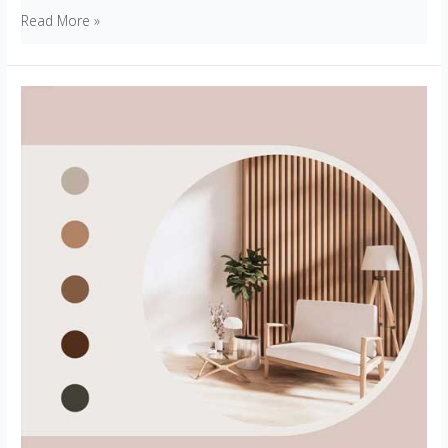
Read More »
Representación
gráfica
de
proyectos