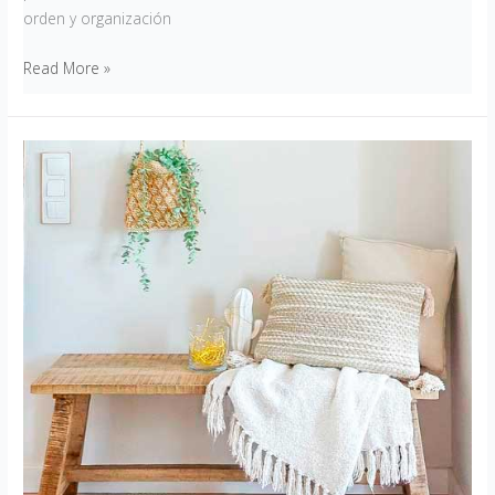
orden y organización
Read More »
Estilismo
o
el
arte
de
combinar