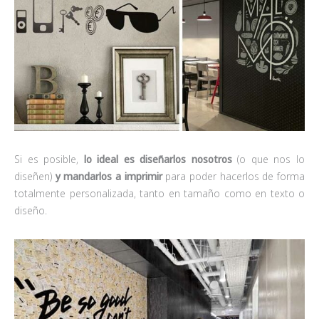
Si es posible,
lo ideal es diseñarlos nosotros
(o que nos lo
diseñen)
y mandarlos a imprimir
para poder hacerlos de forma
totalmente personalizada, tanto en tamaño como en texto o
diseño.