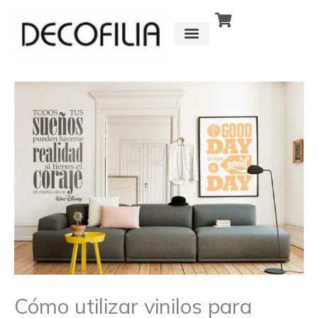
Ir
al
contenido
CÓMO FUNCIONA
DETRÁS DE
Cómo utilizar vinilos para