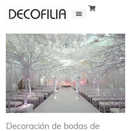
Ir
al
contenido
CÓMO FUNCIONA
DETRÁS DE
Decoración de bodas de