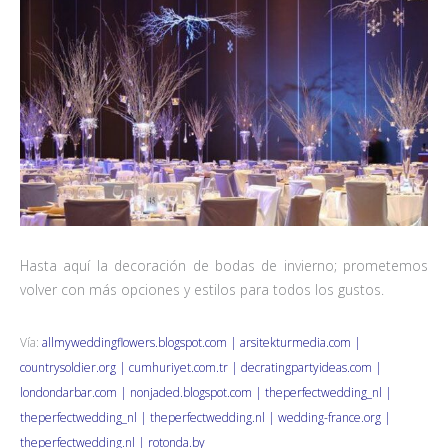
Hasta aquí la decoración de bodas de invierno; prometemos
volver con más opciones y estilos para todos los gustos.
Vía:
allmyweddingflowers.blogspot.com | arsitekturmedia.com |
countrysoldier.org | cumhuriyet.com.tr | decratingpartyideas.com |
londondarbar.com | nonjaded.blogspot.com | theperfectwedding_nl |
theperfectwedding_nl | theperfectwedding.nl | wedding-france.org |
theperfectwedding.nl | rotonda.by