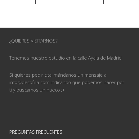
¿QUIERES VISITARNOS?
Tenemos nuestro estudio en la calle
Ayala de Madrid
Si quieres pedir cita, mándanos un mensaje a
info@
decofilia.com indicando qué podemos hacer por
ti
y buscamos un hueco ;)
PREGUNTAS FRECUENTES