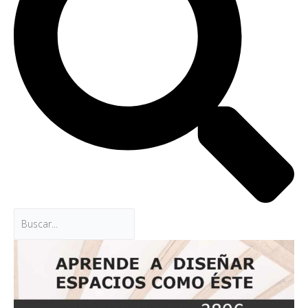
a
a
r
r