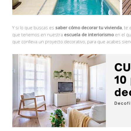
Y si lo que buscas es
saber cómo decorar tu vivienda
, te
que tenemos en nuestra
escuela de interiorismo
en el qu
que conlleva un proyecto decorativo, para que acabes sien