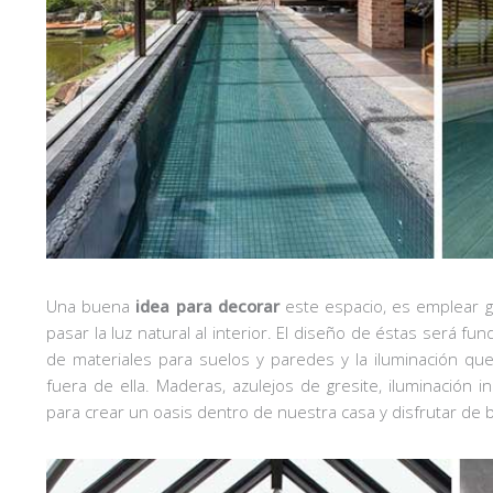
Una buena
idea para decorar
este espacio, es emplear gr
pasar la luz natural al interior. El diseño de éstas será f
de materiales para suelos y paredes y la iluminación qu
fuera de ella. Maderas, azulejos de gresite, iluminación i
para crear un oasis dentro de nuestra casa y disfrutar de