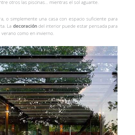
re otros las piscinas… mientras el sol aguante.
rra, o simplemente una casa con espacio suficiente para
rta. La
decoración
del interior puede estar pensada para
en verano como en invierno.