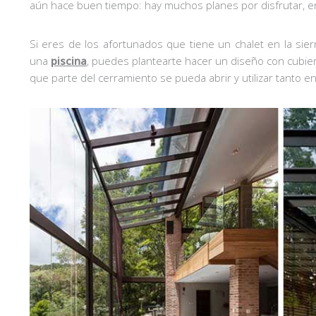
aún hace buen tiempo: hay muchos planes por disfrutar, ent
Si eres de los afortunados que tiene un chalet en la sie
una
piscina
, puedes plantearte hacer un diseño con cubie
que parte del cerramiento se pueda abrir y utilizar tanto 