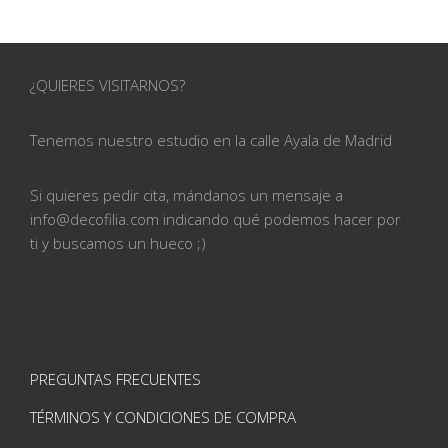
¿QUIERES VISITARNOS?
Tenemos nuestro estudio en la calle
Ayala de Madrid
Si quieres pedir cita, mándanos un mensaje a
info@
decofilia.com indicando qué podemos hacer por
ti
y buscamos un hueco ;)
PREGUNTAS FRECUENTES
TÉRMINOS Y CONDICIONES DE COMPRA