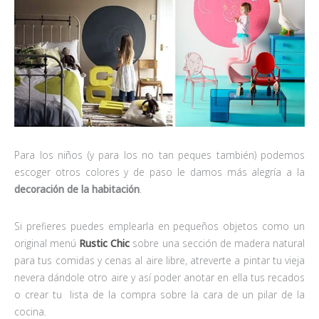
Para los niños (y para los no tan peques también) podemos
escoger otros colores y de paso le damos más alegría a la
decoración de la habitación
.
Si prefieres puedes emplearla en pequeños objetos como un
original menú
Rustic Chic
sobre una sección de madera natural
para tus comidas y cenas al aire libre, atreverte a pintar tu vieja
nevera dándole otro aire y así poder anotar en ella tus recados
o crear tu lista de la compra sobre la cara de un pilar de la
cocina.