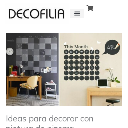
Ir
al
contenido
CÓMO FUNCIONA
DETRÁS DE
Ideas para decorar con