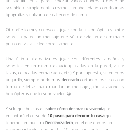
un sudoku en la pared, colocar varios cuadros a modo de
scrabble o simplemente crearnos un abecedario con distintas
tipografías y utilizarlo de cabecero de cama.
Otro efecto muy curioso es jugar con la ilusión óptica y pintar
sobre la pared un mensaje que sólo desde un determinado
punto de vista se lee correctamente.
Una última alternativa es jugar con diferentes tamaños y
soportes en un mismo espacio (pintarlas en la pared, vinilar
tazas, colocarlas enmarcadas, etc.) Y por supuesto, si tenemos
un jardín, siempre podremos
decorarlo
cortando los setos con
forma de letras para mandar un mensaje-guiño a aviones y
helicópteros que lo sobrevuelen 😉
Y si lo que buscas es
saber cómo decorar tu vivienda
, te
encantará el curso de
10 pasos para decorar tu casa
que
tenemos en nuestra
Decolanzadera
, en el que damos un
recorrido introductorio por las 10 fases que conlleva un