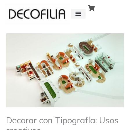
Ir
al
contenido
CÓMO FUNCIONA
DETRÁS DE
Decorar con Tipografía: Usos