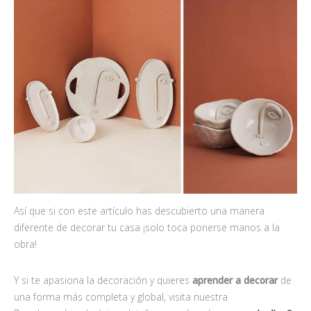
Así que si con este artículo has descubierto una manera
diferente de decorar tu casa ¡solo toca ponerse manos a la
obra!
Y si te apasiona la decoración y quieres
aprender a decorar
de
una forma más completa y global, visita nuestra