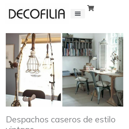
Ir
al
contenido
CÓMO FUNCIONA
DETRÁS DE
Despachos caseros de estilo