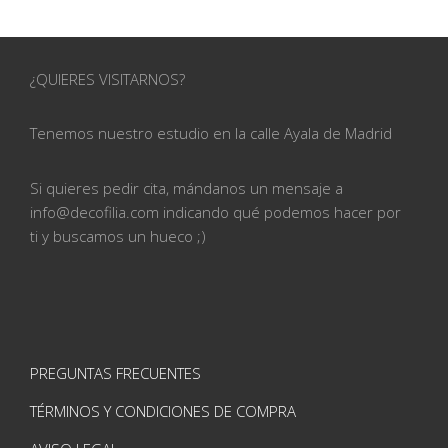
¿QUIERES VISITARNOS?
Tenemos nuestro estudio en la calle
Ayala de Madrid
Si quieres pedir cita, mándanos un mensaje a
info@
decofilia.com indicando qué podemos hacer por
ti
y buscamos un hueco ;)
PREGUNTAS FRECUENTES
TÉRMINOS Y CONDICIONES DE COMPRA