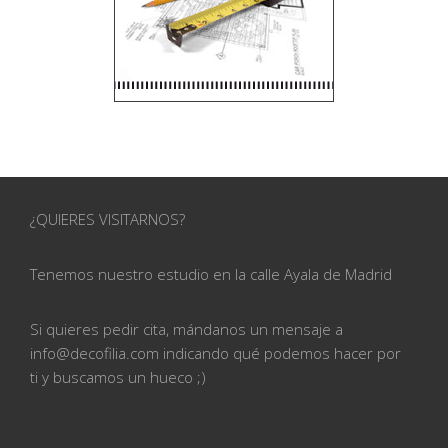
¿QUIERES VISITARNOS?
Tenemos nuestro estudio en la calle
Ayala de Madrid
Si quieres pedir cita, mándanos un mensaje a
info@
decofilia.com indicando qué podemos hacer por
ti
y buscamos un hueco ;)