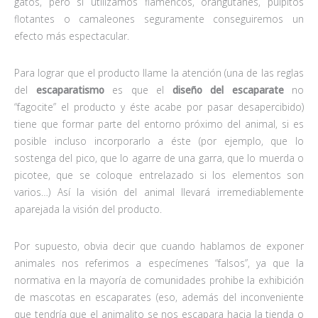
gatos, pero si utilizamos flamencos, orangutanes, pulpitos
flotantes o camaleones seguramente conseguiremos un
efecto más espectacular.
Para lograr que el producto llame la atención (una de las reglas
del
escaparatismo
es que el
diseño del escaparate
no
“fagocite” el producto y éste acabe por pasar desapercibido)
tiene que formar parte del entorno próximo del animal, si es
posible incluso incorporarlo a éste (por ejemplo, que lo
sostenga del pico, que lo agarre de una garra, que lo muerda o
picotee, que se coloque entrelazado si los elementos son
varios…) Así la visión del animal llevará irremediablemente
aparejada la visión del producto.
Por supuesto, obvia decir que cuando hablamos de exponer
animales nos referimos a especímenes “falsos”, ya que la
normativa en la mayoría de comunidades prohibe la exhibición
de mascotas en escaparates (eso, además del inconveniente
que tendría que el animalito se nos escapara hacia la tienda o