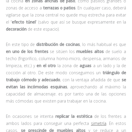
la cocina
en zonas anchas de paso
, como pasillos grandes o
zonas de acceso a
terrazas o patios
. En cualquier caso, deberá
vigilarse que la zona central no quede muy estrecha para evitar
el “
efecto túnel
” (salvo que así se busque expresamente en la
decoración
de este espacio).
En este tipo de
distribución de cocinas
, lo más habitual es que
en uno de los frentes
se sitúen los
muebles altos
de suelo a
techo (frigorífico, columna horno-micro, despensa, armarios de
limpieza, etc.) y
en el otro
la zona de
aguas
a un lado y la de
cocción al otro. De este modo conseguimos un
triángulo de
trabajo cómodo y adecuado
, con la ventaja añadida de que
se
evitan las incómodas esquinas
, aprovechando al máximo la
capacidad de almacenaje. es por tanto una de las opciones
más cómodas que existen para trabajar en la cocina.
En ocasiones se intenta
replicar la estética
de los frentes a
ambos lados para conseguir una perfecta
simetría
. En estos
casos,
se prescinde de muebles altos
y se reduce a un