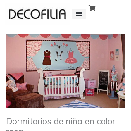
Ir
al
contenido
CÓMO FUNCIONA
DETRÁS DE
Dormitorios de niña en color