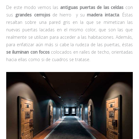
De este modo vemos las
antiguas puertas de las celdas
con
sus
grandes cerrojos
de hierro y su
madera intacta
. Éstas
resaltan sobre una pared gris en la que se mimetizan las
nuevas puertas lacadas en el mismo color, que son las que
realmente se utilizan para acceder a las habitaciones. Además,
para enfatizar aún más si cabe la rudeza de las puertas, éstas
se iluminan con focos
colocados en raíles de techo, orientadas
hacia ellas como si de cuadros se tratase.