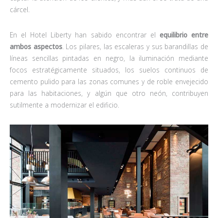
cárcel.
En el Hotel Liberty han sabido encontrar el
equilibrio entre
ambos aspectos
. Los pilares, las escaleras y sus barandillas de
líneas sencillas pintadas en negro, la iluminación mediante
focos estratégicamente situados, los suelos continuos de
cemento pulido para las zonas comunes y de roble envejecido
para las habitaciones, y algún que otro neón, contribuyen
sutilmente a modernizar el edificio.