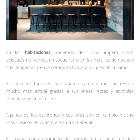
En las
habitaciones
podemos decir que impera cierto
eclecticismo. Vemos un toque retro en las mesillas de noche y
sus lamparitas y en la cómoda situada a los pies de la cama.
El cabecero tapizado que abarca cama y mesillas resulta
mucho más actual gracias a sus líneas rectas y enchufes
empotrados en el mismo.
Algunos de los escritorios y sus sillas son en cambio mucho
más clásicos en cuanto a forma y material.
El toque contemporáneo lo vemos en algunas de las