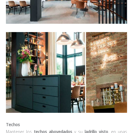
Techos
Mantener los
techos abovedados
y su
ladrillo visto
, en unas