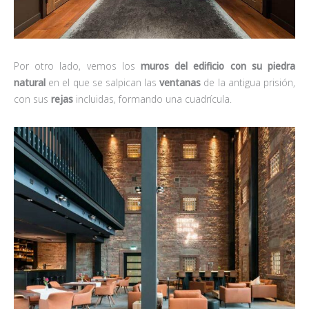
Por otro lado, vemos los
muros del edificio con su piedra
natural
en el que se salpican las
ventanas
de la antigua prisión,
con sus
rejas
incluidas, formando una cuadrícula.