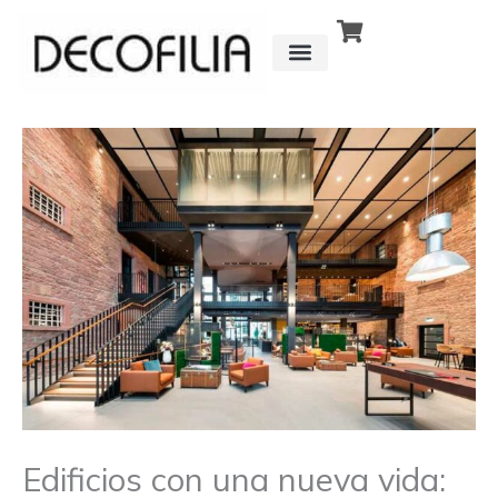
Ir
al
contenido
CÓMO FUNCIONA
DETRÁS DE
Edificios con una nueva vida: