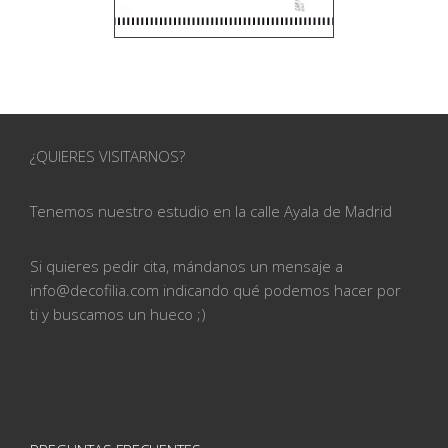
¿QUIERES VISITARNOS?
Tenemos nuestro estudio en la calle
Ayala de Madrid
Si quieres pedir cita, mándanos un mensaje a
info@
decofilia.com indicando qué podemos hacer por
ti
y buscamos un hueco ;)