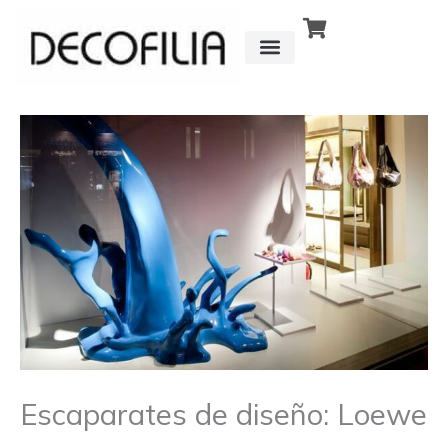
Ir
al
contenido
CÓMO FUNCIONA
DETRÁS DE
Escaparates de diseño: Loewe