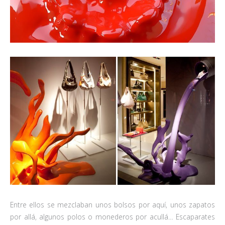
Entre ellos se mezclaban unos bolsos por aquí, unos zapatos
por allá, algunos polos o monederos por acullá… Escaparates