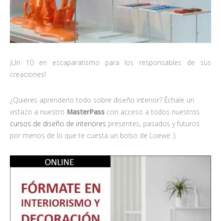
¡Un 10 en escaparatismo para los responsables de sus
creaciones!
¿Quieres aprenderlo todo sobre diseño interior? Échale un
vistazo a nuestro
MasterPass
con acceso a todos nuestros
cursos de diseño de interiores
presentes, pasados y futuros
por menos de lo que te cuesta un bolso de Loewe :).