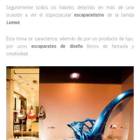
Seguramente todos os habréis detenido en más de una
ocasión a ver el espectacular
escaparatismo
de la tienda
Loewe
.
Esta firma se caracteriza, además de por un producto de lujo,
por unos
escaparates de diseño
llenos de fantasía y
creatividad.