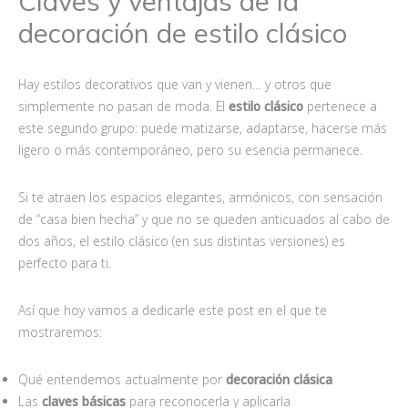
Claves y ventajas de la
decoración de estilo clásico
Hay estilos decorativos que van y vienen… y otros que
simplemente no pasan de moda. El
estilo clásico
pertenece a
este segundo grupo: puede matizarse, adaptarse, hacerse más
ligero o más contemporáneo, pero su esencia permanece.
Si te atraen los espacios elegantes, armónicos, con sensación
de “casa bien hecha” y que no se queden anticuados al cabo de
dos años, el estilo clásico (en sus distintas versiones) es
perfecto para ti.
Así que hoy vamos a dedicarle este post en el que te
mostraremos:
Qué entendemos actualmente por
decoració
n cl
á
sica
Las
claves bá
sicas
para reconocerla y aplicarla