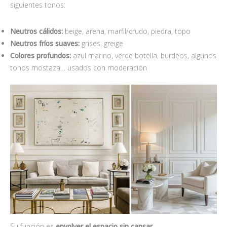
siguientes tonos:
Neutros c
álidos:
beige, arena, marfil/crudo, piedra, topo
Neutros fr
í
os suaves:
grises, greige
Colores profundos:
azul marino, verde botella, burdeos, algunos
tonos mostaza… usados con moderación
Su función es
envolver el espacio sin cansar
.