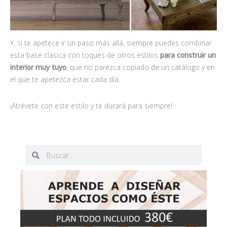
Y, si te apetece ir un paso más allá, siempre puedes combinar
esta base clásica con toques de otros estilos
para construir un
interior muy tuyo
, que no parezca copiado de un catálogo y en
el que te apetezca estar cada día.
¡Atrévete con este estilo y te durará para siempre!
B
B
u
u
s
s
c
c
a
a
r
r