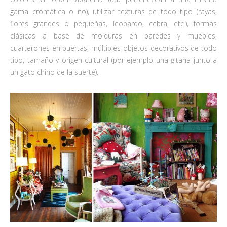
gama cromática o no), utilizar texturas de todo tipo (rayas,
flores grandes o pequeñas, leopardo, cebra, etc.), formas
clásicas a base de molduras en paredes y muebles,
cuarterones en puertas, múltiples objetos decorativos de todo
tipo, tamaño y origen cultural (por ejemplo una gitana junto a
un gato chino de la suerte).