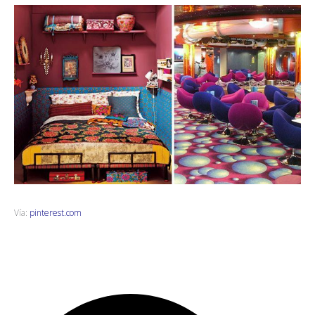
Vía:
pinterest.com
B
B