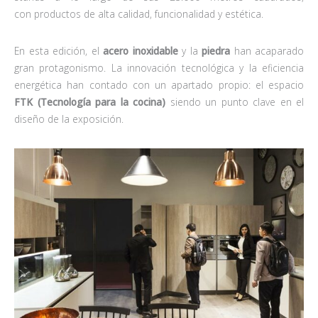
con productos de alta calidad, funcionalidad y estética.
En esta edición, el
acero inoxidable
y la
piedra
han acaparado
gran protagonismo. La innovación tecnológica y la eficiencia
energética han contado con un apartado propio: el espacio
FTK (Tecnología para la cocina)
siendo un punto clave en el
diseño de la exposición.