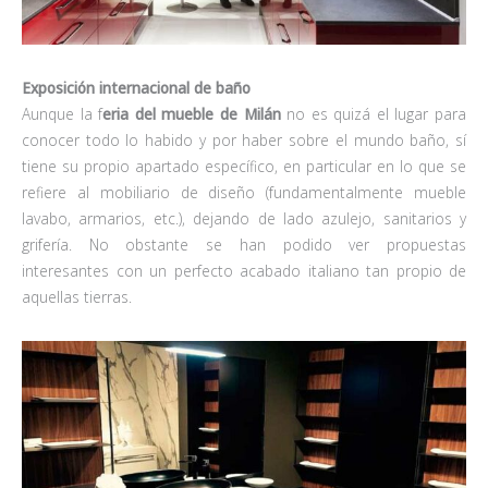
Exposición internacional de baño
Aunque la f
eria del mueble de Milán
no es quizá el lugar para
conocer todo lo habido y por haber sobre el mundo baño, sí
tiene su propio apartado específico, en particular en lo que se
refiere al mobiliario de diseño (fundamentalmente mueble
lavabo, armarios, etc.), dejando de lado azulejo, sanitarios y
grifería. No obstante se han podido ver propuestas
interesantes con un perfecto acabado italiano tan propio de
aquellas tierras.