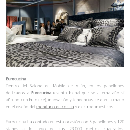
Eurocucina
Dentro del Salone del Mobile de Milán, en los pabellones
dedicados a
Eurocucina
(evento bienal que se alterna año sí
año no con Euroluce), innovación y tendencias se dan la mano
en el diseño del
mobiliario de cocina
y electrodomésticos.
Eurocucina ha contado en esta ocasión con 5 pabellones y 120
stands a lo largo de sus 23.000 metros cuadrados,