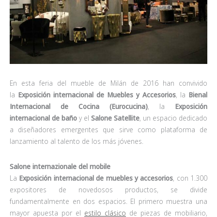
En esta feria del mueble de Milán de 2016 han convivido
la
Exposición internacional de Muebles y Accesorios
, la
Bienal
Internacional de Cocina (Eurocucina)
, la
Exposición
internacional de baño
y el
Salone Satellite
, un espacio dedicado
a diseñadores emergentes que sirve como plataforma de
lanzamiento al talento de los más jóvenes.
Salone internazionale del mobile
La
Exposición internacional de muebles y accesorios
, con 1.300
expositores de novedosos productos, se divide
fundamentalmente en dos espacios. El primero muestra una
mayor apuesta por el
estilo clásico
de piezas de mobiliario,