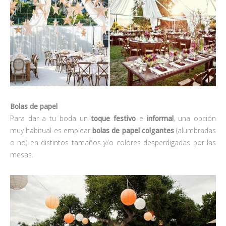
Bolas de papel
Para dar a tu boda un
toque festivo
e
informal
, una opción
muy habitual es emplear
bolas de papel colgantes
(alumbradas
o no) en distintos tamaños y/o colores desperdigadas por las
mesas.