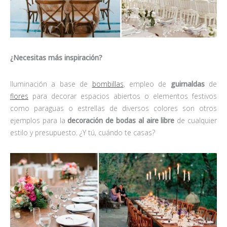
¿Necesitas más inspiración?
Iluminación a base de
bombillas
, empleo de
guirnaldas
de
flores
para decorar espacios abiertos o elementos festivos
como paraguas o estrellas de diversos colores son otros
ejemplos para la
decoración de bodas al aire libre
de cualquier
estilo y presupuesto. ¿Y tú, cuándo te casas?