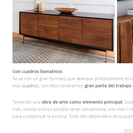
Con cuadros llamativos
Ya se con un gran formato que abarque prácticamente el to
más
cuadros
, con ellos tendremos
gran parte del trabaj
Teniendo una
obra de arte como elemento principal
, so
más, siendo incluso posible tener únicamente uno más o 
para compensar la escena. Todo ello dependerá de la pote