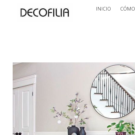
Ir
INICIO
CÓMO
al
contenido